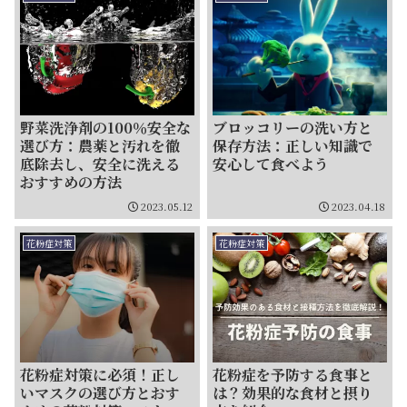
野菜洗浄剤の100％安全な
ブロッコリーの洗い方と
選び方：農薬と汚れを徹
保存方法：正しい知識で
底除去し、安全に洗える
安心して食べよう
おすすめの方法
2023.05.12
2023.04.18
花粉症対策
花粉症対策
花粉症対策に必須！正し
花粉症を予防する食事と
いマスクの選び方とおす
は？効果的な食材と摂り